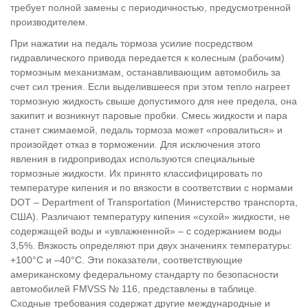
требует полной замены с периодичностью, предусмотренной
производителем.
При нажатии на педаль тормоза усилие посредством
гидравлического привода передается к колесным (рабочим)
тормозным механизмам, останавливающим автомобиль за
счет сил трения. Если выделившееся при этом тепло нагреет
тормозную жидкость свыше допустимого для нее предела, она
закипит и возникнут паровые пробки. Смесь жидкости и пара
станет сжимаемой, педаль тормоза может «провалиться» и
произойдет отказ в торможении. Для исключения этого
явления в гидроприводах используются специальные
тормозные жидкости. Их принято классифицировать по
температуре кипения и по вязкости в соответствии с нормами
DOT – Department of Transportation (Министерство транспорта,
США). Различают температуру кипения «сухой» жидкости, не
содержащей воды и «увлажненной» – с содержанием воды
3,5%. Вязкость определяют при двух значениях температуры:
+100°C и –40°C. Эти показатели, соответствующие
американскому федеральному стандарту по безопасности
автомобилей FMVSS № 116, представлены в таблице.
Сходные требования содержат другие международные и