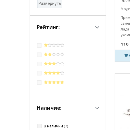
Прои
Развернуть
Модел
Прим
семей
Рейтинг:
Лада
укомп
110 
Наличие:
В наличии
(7)