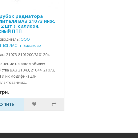
рубок радиатора
пителя ВАЗ 21073 инж.
 2 шт.), силикон,
сный ПТП
зводитель:
ООО
ТЕХПЛАСТ г. Балаково
ль: 21073-8101200/8101204
енение на автомобилях
ства ВАЗ 21043, 21044, 21073,
4 и их модификаций
плектованных..
грн.
КУПИТЬ