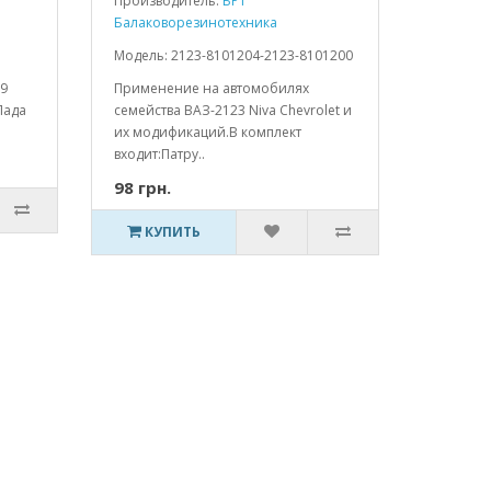
Производитель:
БРТ
Балаковорезинотехника
Модель: 2123-8101204-2123-8101200
99
Применение на автомобилях
Лада
семейства ВАЗ-2123 Niva Chevrolet и
их модификаций.В комплект
входит:Патру..
98 грн.
КУПИТЬ