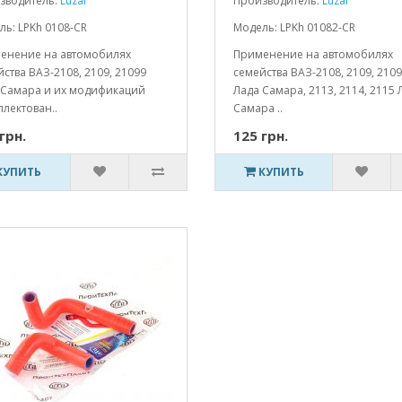
зводитель:
Luzar
Производитель:
Luzar
ь: LPKh 0108-CR
Модель: LPKh 01082-CR
енение на автомобилях
Применение на автомобилях
ства ВАЗ-2108, 2109, 21099
семейства ВАЗ-2108, 2109, 210
 Самара и их модификаций
Лада Самара, 2113, 2114, 2115 
лектован..
Самара ..
грн.
125 грн.
КУПИТЬ
КУПИТЬ