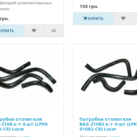
фикаций укомплектованных
150 грн.
теле..
грн.
КУПИТЬ
КУПИТЬ
рубки отопителя
Патрубки отопителя
-2108 к-т 4 шт (LPKh
ВАЗ-21082 к-т 4 шт (LP
-CR) Luzar
01082-CR) Luzar