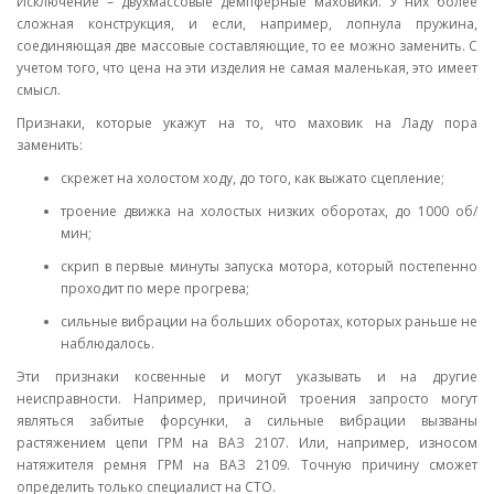
Исключение – двухмассовые демпферные маховики. У них более
сложная конструкция, и если, например, лопнула пружина,
соединяющая две массовые составляющие, то ее можно заменить. С
учетом того, что цена на эти изделия не самая маленькая, это имеет
смысл.
Признаки, которые укажут на то, что маховик на Ладу пора
заменить:
скрежет на холостом ходу, до того, как выжато сцепление;
троение движка на холостых низких оборотах, до 1000 об/
мин;
скрип в первые минуты запуска мотора, который постепенно
проходит по мере прогрева;
сильные вибрации на больших оборотах, которых раньше не
наблюдалось.
Эти признаки косвенные и могут указывать и на другие
неисправности. Например, причиной троения запросто могут
являться забитые форсунки, а сильные вибрации вызваны
растяжением цепи ГРМ на ВАЗ 2107. Или, например, износом
натяжителя ремня ГРМ на ВАЗ 2109. Точную причину сможет
определить только специалист на СТО.