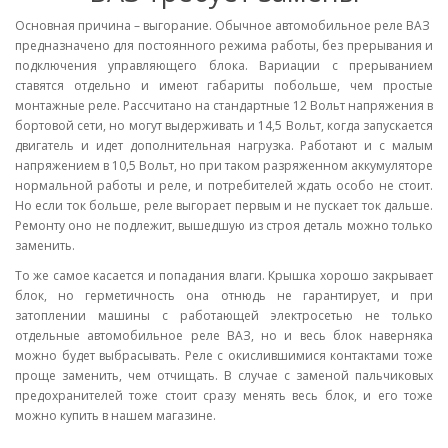
Основная причина – выгорание. Обычное автомобильное реле ВАЗ
предназначено для постоянного режима работы, без прерывания и
подключения управляющего блока. Вариации с прерыванием
ставятся отдельно и имеют габариты побольше, чем простые
монтажные реле. Рассчитано на стандартные 12 Вольт напряжения в
бортовой сети, но могут выдерживать и 14,5 Вольт, когда запускается
двигатель и идет дополнительная нагрузка. Работают и с малым
напряжением в 10,5 Вольт, но при таком разряженном аккумуляторе
нормальной работы и реле, и потребителей ждать особо не стоит.
Но если ток больше, реле выгорает первым и не пускает ток дальше.
Ремонту оно не подлежит, вышедшую из строя деталь можно только
заменить.
То же самое касается и попадания влаги. Крышка хорошо закрывает
блок, но герметичность она отнюдь не гарантирует, и при
затоплении машины с работающей электросетью не только
отдельные автомобильное реле ВАЗ, но и весь блок наверняка
можно будет выбрасывать. Реле с окислившимися контактами тоже
проще заменить, чем отчищать. В случае с заменой пальчиковых
предохранителей тоже стоит сразу менять весь блок, и его тоже
можно купить в нашем магазине.