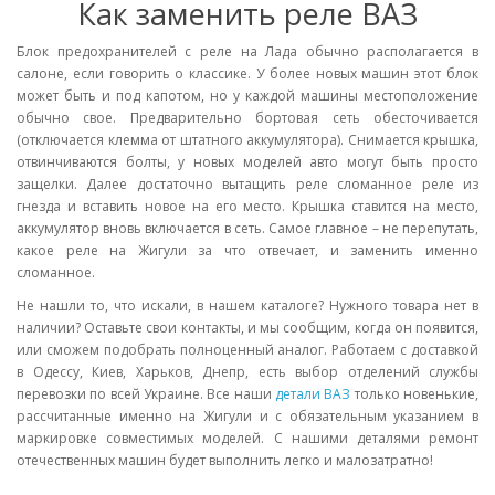
Как заменить реле ВАЗ
Блок предохранителей с реле на Лада обычно располагается в
салоне, если говорить о классике. У более новых машин этот блок
может быть и под капотом, но у каждой машины местоположение
обычно свое. Предварительно бортовая сеть обесточивается
(отключается клемма от штатного аккумулятора). Снимается крышка,
отвинчиваются болты, у новых моделей авто могут быть просто
защелки. Далее достаточно вытащить реле сломанное реле из
гнезда и вставить новое на его место. Крышка ставится на место,
аккумулятор вновь включается в сеть. Самое главное – не перепутать,
какое реле на Жигули за что отвечает, и заменить именно
сломанное.
Не нашли то, что искали, в нашем каталоге? Нужного товара нет в
наличии? Оставьте свои контакты, и мы сообщим, когда он появится,
или сможем подобрать полноценный аналог. Работаем с доставкой
в Одессу, Киев, Харьков, Днепр, есть выбор отделений службы
перевозки по всей Украине. Все наши
детали ВАЗ
только новенькие,
рассчитанные именно на Жигули и с обязательным указанием в
маркировке совместимых моделей. С нашими деталями ремонт
отечественных машин будет выполнить легко и малозатратно!