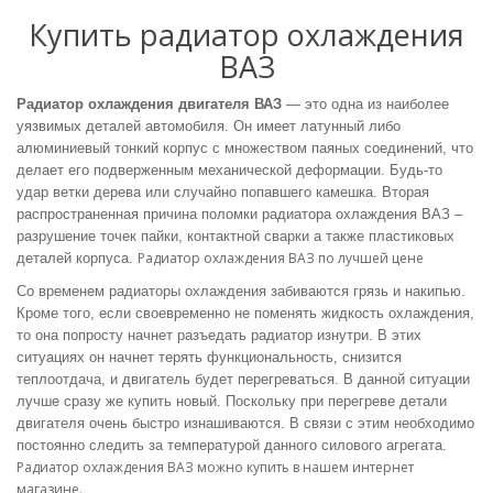
Купить радиатор охлаждения
ВАЗ
Радиатор охлаждения двигателя ВАЗ
― это одна из наиболее
уязвимых деталей автомобиля. Он имеет латунный либо
алюминиевый тонкий корпус с множеством паяных соединений, что
делает его подверженным механической деформации. Будь-то
удар ветки дерева или случайно попавшего камешка. Вторая
распространенная причина поломки
радиатора охлаждения ВАЗ –
разрушение точек пайки, контактной сварки а также пластиковых
Радиатор охлаждения ВАЗ по лучшей цене
деталей корпуса.
Со временем
радиаторы охлаждения забиваются грязь и накипью.
Кроме того, если своевременно не поменять жидкость охлаждения,
то она попросту начнет разъедать радиатор изнутри. В этих
ситуациях он начнет терять функциональность, снизится
теплоотдача, и двигатель будет перегреваться. В данной ситуации
лучше сразу же
купить
новый. Поскольку при перегреве детали
двигателя очень быстро изнашиваются. В связи с этим необходимо
постоянно следить за температурой данного силового агрегата.
Радиатор охлаждения ВАЗ можно купить в нашем интернет
магазине.