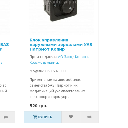
Блок управления
 ВАЗ
наружными зеркалами УАЗ
Р
Патриот Копир
Производитель:
АО Завод Копир г.
ов
Козьмодемьянск
Модель: Ф53.602.000
Применение на автомобилях
let,
семейства УАЗ Патриот и их
аций
модификаций укомплектованых
электроприводом упр..
520 грн.
КУПИТЬ