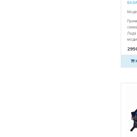
ВАЗИ
Моде
Прим
семей
Лада 
моди
2950