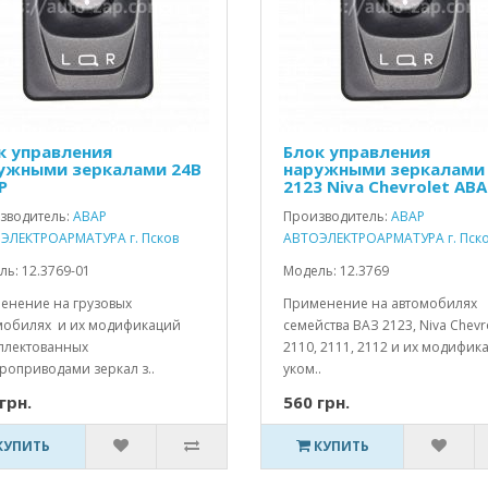
к управления
Блок управления
ужными зеркалами 24В
наружными зеркалами
Р
2123 Niva Chevrolet АВА
зводитель:
АВАР
Производитель:
АВАР
ЭЛЕКТРОАРМАТУРА г. Псков
АВТОЭЛЕКТРОАРМАТУРА г. Пск
ь: 12.3769-01
Модель: 12.3769
енение на грузовых
Применение на автомобилях
мобилях и их модификаций
семейства ВАЗ 2123, Niva Chevro
плектованных
2110, 2111, 2112 и их модифик
роприводами зеркал з..
уком..
грн.
560 грн.
КУПИТЬ
КУПИТЬ