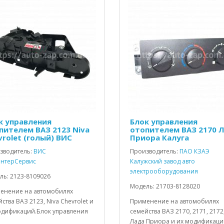
к управления
Блок управления
пителем ВАЗ 2123 Niva
отопителем ВАЗ 2170 
vrolet (голый) ВИС
Приора Калуга
зводитель:
ВИС
Производитель:
ПАО КЗАЭ
нтерСервис
Калужский завод авто
электрооборудования
ль: 2123-8109026
Модель: 21703-8128020
енение на автомобилях
ства ВАЗ 2123, Niva Chevrolet и
Применение на автомобилях
одификаций.Блок управления
семейства ВАЗ 2170, 2171, 2172
Лада Приора и их модификаци