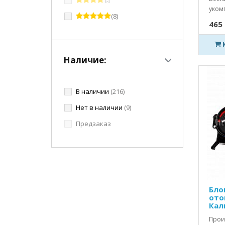
уком
(8)
465 
Наличие:
В наличии
(216)
Нет в наличии
(9)
Предзаказ
Бло
ото
Кал
Прои