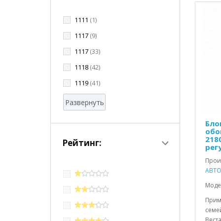
1111
(1)
1117
(9)
1117
(33)
1118
(42)
1119
(41)
Развернуть
Бло
обо
2180
Рейтинг:
рег
Прои
АВТО
Модел
Прим
семей
Вест