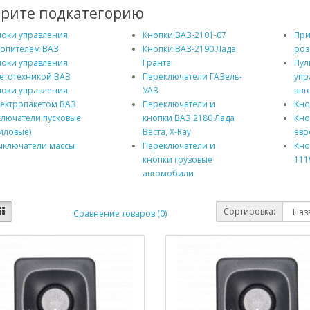
рите подкатегорию
локи управления
Кнопки ВАЗ-2101-07
При
топителем ВАЗ
Кнопки ВАЗ-2190 Лада
роз
локи управления
Гранта
Пул
ветотехникой ВАЗ
Переключатели ГАЗель-
упр
локи управления
УАЗ
авт
лектропакетом ВАЗ
Переключатели и
Кно
ключатели пусковые
кнопки ВАЗ 2180 Лада
Кно
иловые)
Веста, X-Ray
евр
ыключатели массы
Переключатели и
Кно
кнопки грузовые
111
автомобили
Сортировка:
Сравнение товаров (0)