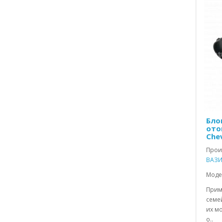
Бло
ото
Che
Прои
ВАЗИ
Моде
Прим
семей
их м
о..