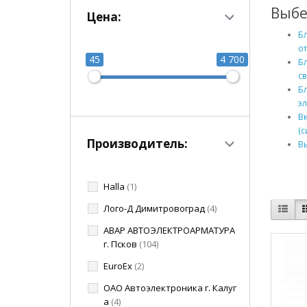
Выбе
Цена:
Б
о
45
4 700
Б
с
Б
э
В
(с
Производитель:
В
Halla
(1)
Лого-Д Димитровоград
(4)
АВАР АВТОЭЛЕКТРОАРМАТУРА
г. Псков
(104)
EuroEx
(2)
ОАО Автоэлектроника г. Калуг
а
(4)