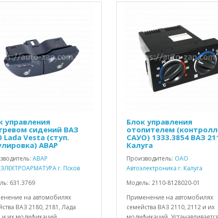
к управления
Блок управления
гревом сидений ВАЗ
отопителем (контролл
 Lada Vesta (ступ.
САУО) 1333.3854 ВАЗ 21
улировка) АВАР
Калуга
зводитель:
АВАР
Производитель:
ОАО
ЭЛЕКТРОАРМАТУРА г. Псков
Автоэлектроника г. Калуга
ь: 631.3769
Модель: 2110-8128020-01
енение на автомобилях
Применение на автомобилях
ства ВАЗ 2180, 2181, Лада
семейства ВАЗ 2110, 2112 и их
а и их модификаций
модификаций. Устанавливается