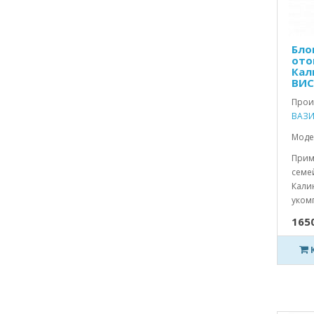
Бло
ото
Кал
ВИС
Прои
ВАЗИ
Моде
Прим
семей
Кали
укомп
1650