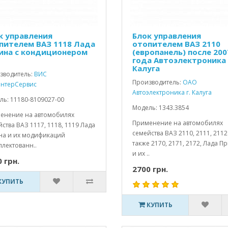
к управления
Блок управления
пителем ВАЗ 1118 Лада
отопителем ВАЗ 2110
ина с кондиционером
(европанель) после 200
года Автоэлектроника
Калуга
зводитель:
ВИС
Производитель:
ОАО
нтерСервис
Автоэлектроника г. Калуга
ль: 11180-8109027-00
Модель: 1343.3854
енение на автомобилях
Применение на автомобилях
ства ВАЗ 1117, 1118, 1119 Лада
семейства ВАЗ 2110, 2111, 2112
на и их модификаций
также 2170, 2171, 2172, Лада П
лектованн..
и их ..
 грн.
2700 грн.
КУПИТЬ
КУПИТЬ