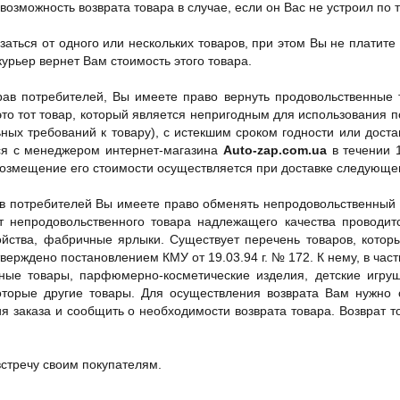
возможность возврата товара в случае, если он Вас не устроил по
аться от одного или нескольких товаров, при этом Вы не платите 
урьер вернет Вам стоимость этого товара.
рав потребителей, Вы имеете право вернуть продовольственные
 это тот товар, который является непригодным для использования 
ьных требований к товару), с истекшим сроком годности или дос
ся с менеджером интернет-магазина
Auto-zap.com.ua
в течении 
возмещение его стоимости осуществляется при доставке следующег
ав потребителей Вы имеете право обменять непродовольственный 
т непродовольственного товара надлежащего качества проводит
ойства, фабричные ярлыки. Существует перечень товаров, кото
тверждено постановлением КМУ от 19.03.94 г. № 172. К нему, в ча
льные товары, парфюмерно-косметические изделия, детские игру
которые другие товары. Для осуществления возврата Вам нужно
я заказа и сообщить о необходимости возврата товара. Возврат 
встречу своим покупателям.