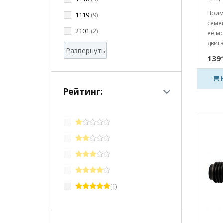
Прим
1119
(9)
семей
2101
(2)
её м
двига
Развернуть
1391
Рейтинг:
(1)