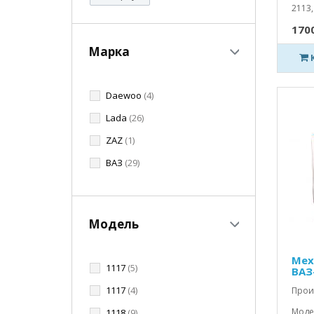
2113,
1700
Марка
Daewoo
(4)
Lada
(26)
ZAZ
(1)
ВАЗ
(29)
Модель
Мех
1117
(5)
ВАЗ
1117
(4)
Прои
Моде
1118
(9)