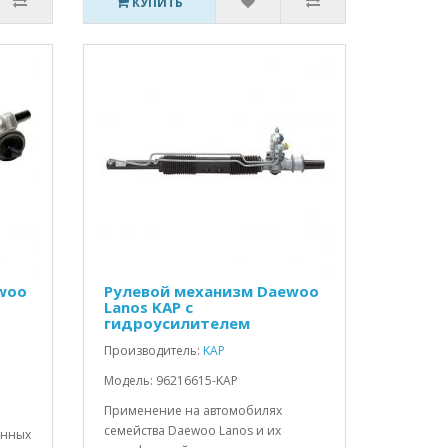
КУПИТЬ
woo
Рулевой механизм Daewoo
Lanos KAP c
гидроусилителем
Производитель:
KAP
Модель: 96216615-KAP
Применение на автомобилях
семейства Daewoo Lanos и их
анных