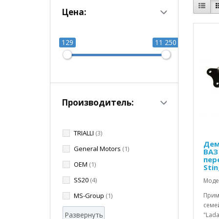
Цена:
129
11 250
Производитель:
TRIALLI
(3)
Дем
General Motors
(1)
ВАЗ
пер
OEM
(1)
Stin
SS20
(4)
Моде
MS-Group
(1)
Прим
семей
Развернуть
"Lada