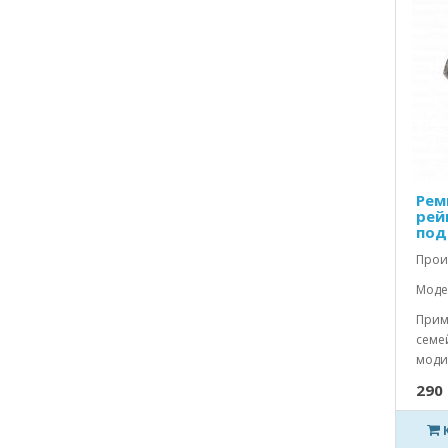
Рем
рей
под
Прои
Моде
Прим
семей
моди
290 