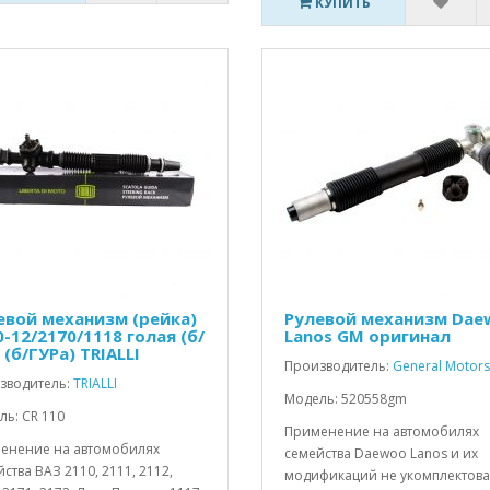
КУПИТЬ
евой механизм (рейка)
Рулевой механизм Dae
-12/2170/1118 голая (б/
Lanos GM оригинал
 (б/ГУРа) TRIALLI
Производитель:
General Motors
зводитель:
TRIALLI
Модель: 520558gm
ь: CR 110
Применение на автомобилях
енение на автомобилях
семейства Daewoo Lanos и их
ства ВАЗ 2110, 2111, 2112,
модификаций не укомплектов