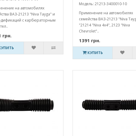
Модель: 21213-3400010-10
енение на автомобилях
Применение на автомобилях
ства ВАЗ-21213 "Niva Tayga" и
семейства ВАЗ-21213 "Niva Tayg
одификаций с карбюраторным
"21214 "Niva 4x4", 2123 "Niva
тел..
Chevrolet"..
 грн.
1391 грн.
КУПИТЬ
КУПИТЬ