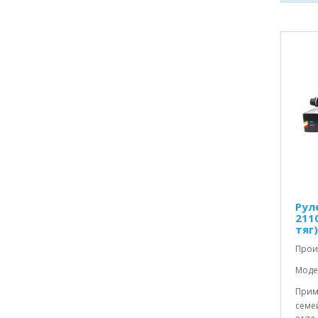
Рул
2110
тяг)
Прои
Модел
Прим
семей