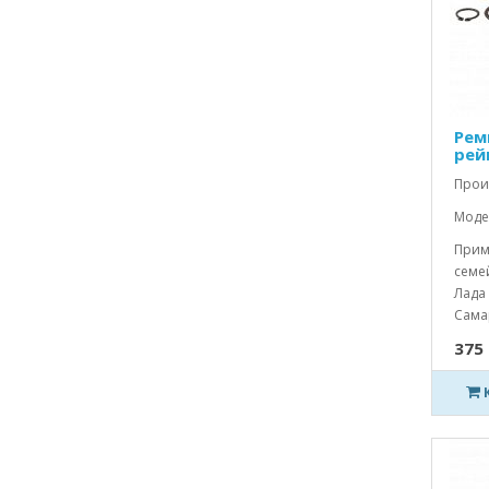
Рем
рей
Прои
Модел
Прим
семей
Лада 
Самар
375 