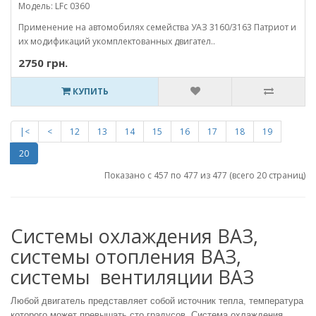
Модель: LFc 0360
Применение на автомобилях семейства УАЗ 3160/3163 Патриот и
их модификаций укомплектованных двигател..
2750 грн.
КУПИТЬ
|<
<
12
13
14
15
16
17
18
19
20
Показано с 457 по 477 из 477 (всего 20 страниц)
Системы охлаждения ВАЗ,
системы отопления ВАЗ,
системы вентиляции ВАЗ
Любой двигатель представляет собой источник тепла, температура
которого может превышать сто градусов. Система охлаждения