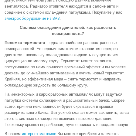
допустимой температуры с помощью датчика включения
вентилятора. Радиатор отопителя находится в салоне авто и
соединен с системой охлаждения патрубками. Покупайте у нас
лектрооборудование на ВАЗ
.
э
Система охлаждения двигателей:
как распознать
неисправность?
Поломка термостата
– одна из наиболее распространенных
неисправностей. Ее первым симптомом становится перегрев
двигателя, поскольку охлаждающая жидкость осуществляет
циркуляцию по малому кругу. Термостат может заклинить,
постукивание по нему принесет временный эффект и вы успеете
доехать до ближайшего автомагазина и
купить
новый термостат.
Крайняя, но эффективная мера – снять термостат и направить
охлаждающую жидкость по большому кругу.
На инжекторных и карбюраторных автомобилях могут вздуться
патрубки системы охлаждения и расширительный бачок. Скорее
всего, причина неисправности будет скрываться в крышке
расширительного бачка. Выпускной клапан может заклинить, из-за
этого в системе охлаждения возникнет высокое давление.
Поскольку крышка неразборная, лучше поискать в
продаже
новую.
В нашем
интернет магазине
Вы можете приобрести элементы