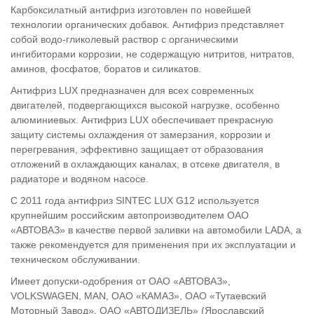
Карбоксилатный антифриз изготовлен по новейшей
технологии органических добавок. Антифриз представляет
собой водо-гликолевый раствор с органическими
ингибиторами коррозии, не содержащую нитритов, нитратов,
аминов, фосфатов, боратов и силикатов.
Антифриз LUX предназначен для всех современных
двигателей, подвергающихся высокой нагрузке, особенно
алюминиевых. Антифриз LUX обеспечивает прекрасную
защиту системы охлаждения от замерзания, коррозии и
перегревания, эффективно защищает от образования
отложений в охлаждающих каналах, в отсеке двигателя, в
радиаторе и водяном насосе.
С 2011 года антифриз SINTEC LUX G12 используется
крупнейшим российским автопроизводителем ОАО
«АВТОВАЗ» в качестве первой заливки на автомобили LADA, а
также рекомендуется для применения при их эксплуатации и
техническом обслуживании.
Имеет допуски-одобрения от ОАО «АВТОВАЗ»,
VOLKSWAGEN, MAN, ОАО «КАМАЗ», ОАО «Тутаевский
Моторный Завод», ОАО «АВТОДИЗЕЛЬ» (Ярославский