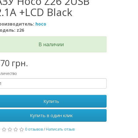
АЗУ Hoco Z26 2USB
2.1A +LCD Black
роизводитель:
hoco
одель: z26
В наличии
70 грн.
личество
Купить
Купить в один клик
0 отзывов
/
Написать отзыв