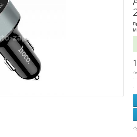
П
М
1
Ко