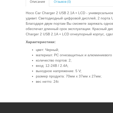
Описание
Отзывов (0)
Hoco Car Charger 2 USB 2.1A + LCD - универсально
удивит. Светодиодный цифровой дисплей, 2 порта
Благодаря двум портам Вы сможете заряжать однов
обеспечат длинный срок эксплуатации. Красный ди
Charger 2 USB 2.1A + LCD огнеупорный корпус, сд
Характеристики:
цвет: Черный;
материал: PC огнезащитных и алюминиевого 
количество портов: 2;
вход: 12-24В / 2.4A;
выходное напряжение: 5 V;
размер продукта: 70мм х 37мм х 27мм;
вес нетто: 24г.