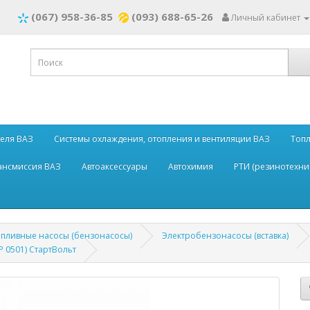
(067) 958-36-85
(093) 688-65-26
Личный кабинет
теля ВАЗ
Системы охлаждения, отопления и вентиляции ВАЗ
Топл
рансмиссия ВАЗ
Автоаксессуары
Автохимия
РТИ (резинотехни
пливные насосы (бензонасосы)
Электробензонасосы (вставка)
 0501) СтартВольт