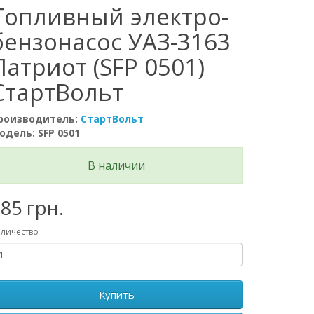
Топливный электро-
бензонасос УАЗ-3163
Патриот (SFP 0501)
СтартВольт
роизводитель:
СтартВольт
одель: SFP 0501
В наличии
85 грн.
личество
Купить