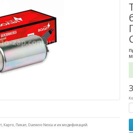
П
М
3
Ко
, Карго, Пикап, Daewoo Nexia и их модификаций.