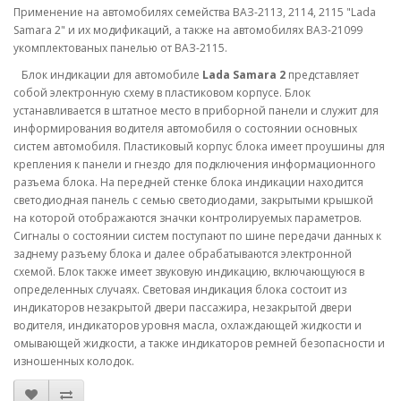
Применение на автомобилях семейства ВАЗ-2113, 2114, 2115 "Lada
Samara 2" и их модификаций, а также на автомобилях ВАЗ-21099
укомплектованых панелью от ВАЗ-2115.
Блок индикации для автомобиле
Lada Samara 2
представляет
собой электронную схему в пластиковом корпусе. Блок
устанавливается в штатное место в приборной панели и служит для
информирования водителя автомобиля о состоянии основных
систем автомобиля. Пластиковый корпус блока имеет проушины для
крепления к панели и гнездо для подключения информационного
разъема блока. На передней стенке блока индикации находится
светодиодная панель с семью светодиодами, закрытыми крышкой
на которой отображаются значки контролируемых параметров.
Сигналы о состоянии систем поступают по шине передачи данных к
заднему разъему блока и далее обрабатываются электронной
схемой. Блок также имеет звуковую индикацию, включающуюся в
определенных случаях. Световая индикация блока состоит из
индикаторов незакрытой двери пассажира, незакрытой двери
водителя, индикаторов уровня масла, охлаждающей жидкости и
омывающей жидкости, а также индикаторов ремней безопасности и
изношенных колодок.