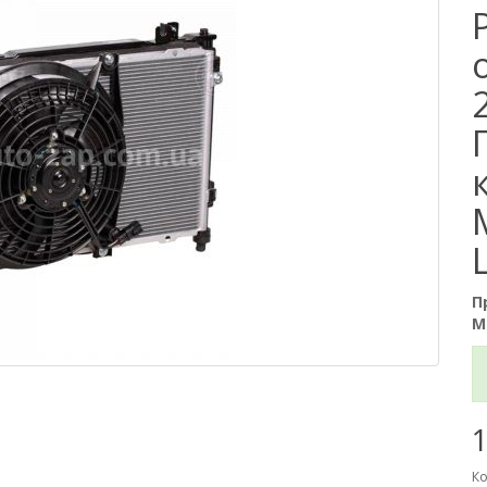
П
М
1
Ко