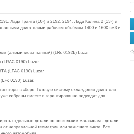
1, Лада Гранта (10-) и 2192, 2194, Лада Калина 2 (13-) и
лапанными двигателями рабочим объёмом 1400 и 1600 см3 и
ром (алюминиево-паяный) (LRc 0192b) Luzar
м (LRAC 0190) Luzar
ТА (LFAC 0190) Luzar
LFc 0190) Luzar.
нтиляторы в сборе. Готовую систему охлаждения двигателя
 уже собраны вместе и гарантированно подходят для
бирать отдельные детали по нескольким магазинам - детали
н от неправильной геометрии или закисшего винта. Все
анного автомобиля.