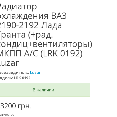
Радиатор
охлаждения ВАЗ
2190-2192 Лада
Гранта (+рад.
кондиц+вентиляторы)
МКПП А/С (LRK 0192)
Luzar
роизводитель:
Luzar
одель: LRK 0192
В наличии
3200 грн.
личество