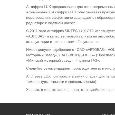
Антифриз LUX предназначен для всех современных 
алюминиевых. Антифриз LUX обеспечивает прекрас
перегревания, эффективно защищает от образовани
радиаторе и водяном насосе.
С 2011 года антифриз SINTEC LUX G12 использует
«АВТОВАЗ» в качестве первой заливки на автомоби
эксплуатации и техническом обслуживании.
Имеет допуски-одобрения от ОАО «АВТОВАЗ», VO
Моторный Завод», ОАО «АВТОДИЗЕЛЬ» (Ярославски
«Минский моторный завод», «Группы ГАЗ».
Следуйте рекомендациям производителя или инстр
Antifreeze LUX при проглатывании опасен для чело
температуры вспышки и воспламенения).
Хранить в местах защищенных, от воздействия сол