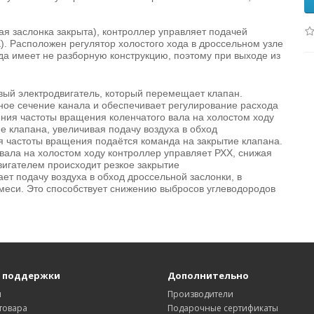
ая заслонка закрыта), контроллер управляет подачей
). Расположен регулятор холостого хода в дроссельном узле
ода имеет не разборную конструкцию, поэтому при выходе из
вый электродвигатель, который перемещает клапан.
ное сечение канала и обеспечивает регулирование расхода
ения частоты вращения коленчатого вала на холостом ходу
е клапана, увеличивая подачу воздуха в обход
я частоты вращения подаётся команда на закрытие клапана.
вала на холостом ходу контроллер управляет РХХ, снижая
вигателем происходит резкое закрытие
ет подачу воздуха в обход дроссельной заслонки, в
смеси. Это способствует снижению выбросов углеводородов
 поддержки
Дополнительно
ы
Производители
товара
Подарочные сертификаты