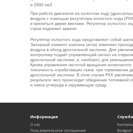
и 2900 см3
.
При работе двигателя на холостом ходу (дроссельн
воздуха с помощью регулятора холостого хода (РХХ
и крепиться двумя винтами. Регулятор холостого х
строя подлежит замене.
Регулятор холостого хода представляет собой шаго
Запорный элемент клапана (игла) изменяет проход
воздуха в обход дроссельной заслонки. Для увелич
контроллер подаёт управляющий сигнал на открыти
дроссельной заслонки, и, наоборот, для уменьшени
Кроме управления частотой вращения коленчатого 
токсичность отработавших газов: при торможении д
дроссельной заслонки. В этом случае РХХ увеличива
результате чего происходит обеднение топливной 
и окиси углерода в окружающую среду.
Информация
Служба
О нас
Контакт
Пользовательское соглашение
Возврат 