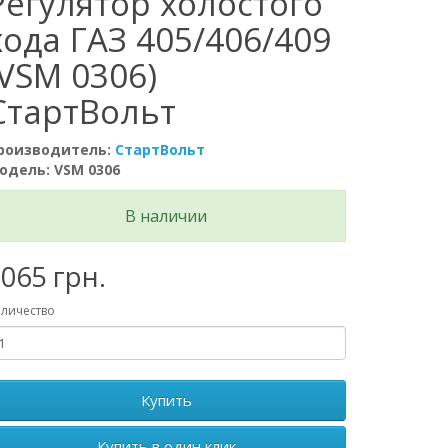
Регулятор холостого
хода ГАЗ 405/406/409
(VSM 0306)
СтартВольт
роизводитель:
СтартВольт
одель: VSM 0306
В наличии
065 грн.
личество
Купить
Купить в один клик