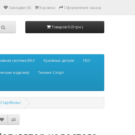
Закладки (0)
Корзина
Оформление заказа
Товаров 0 (0 грн.)
ивная система ВАЗ
Кузовные детали
ГБО
ческие изделия)
Тюнинг-Спорт
 СтартВольт