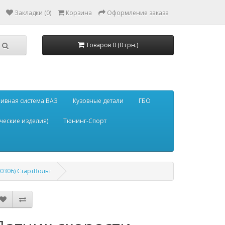
Закладки (0)
Корзина
Оформление заказа
Товаров 0 (0 грн.)
ивная система ВАЗ
Кузовные детали
ГБО
ческие изделия)
Тюнинг-Спорт
 0306) СтартВольт