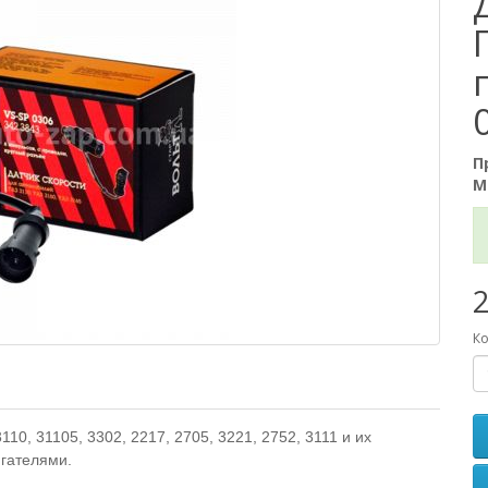
П
М
2
Ко
0, 31105, 3302, 2217, 2705, 3221, 2752, 3111 и их
гателями.