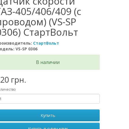
Датчик скорости
ГАЗ-405/406/409 (с
проводом) (VS-SP
0306) СтартВольт
роизводитель:
СтартВольт
одель: VS-SP 0306
В наличии
20 грн.
личество
Купить
Купить в один клик