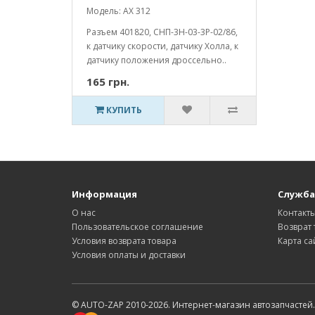
Модель: AX 312
Разъем 401820, СНП-3Н-03-3Р-02/86,
к датчику скорости, датчику Холла, к
датчику положения дроссельно..
165 грн.
КУПИТЬ
Информация
Служба
О нас
Контакт
Пользовательское соглашение
Возврат 
Условия возврата товара
Карта са
Условия оплаты и доставки
© AUTO-ZAP 2010-2026. Интернет-магазин автозапчастей.