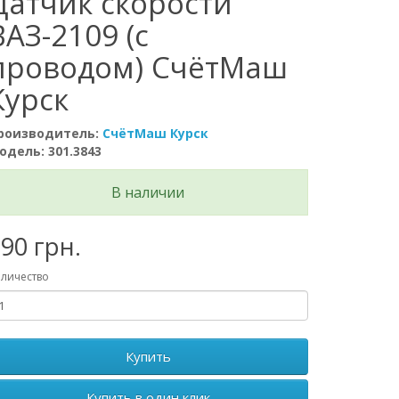
Датчик скорости
ВАЗ-2109 (с
проводом) СчётМаш
Курск
роизводитель:
СчётМаш Курск
одель: 301.3843
В наличии
90 грн.
личество
Купить
Купить в один клик