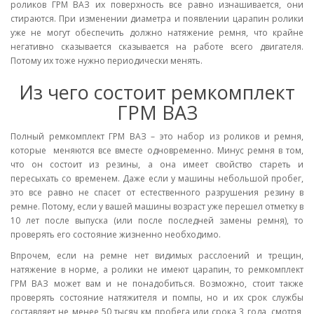
роликов ГРМ ВАЗ их поверхность все равно изнашивается, они
стираются. При изменении диаметра и появлении царапин ролики
уже не могут обеспечить должно натяжение ремня, что крайне
негативно сказывается сказывается на работе всего двигателя.
Потому их тоже нужно периодически менять.
Из чего состоит ремкомплект
ГРМ ВАЗ
Полный ремкомплект ГРМ ВАЗ – это набор из роликов и ремня,
которые меняются все вместе одновременно. Минус ремня в том,
что он состоит из резины, а она имеет свойство стареть и
пересыхать со временем. Даже если у машины небольшой пробег,
это все равно не спасет от естественного разрушения резину в
ремне. Потому, если у вашей машины возраст уже перешел отметку в
10 лет после выпуска (или после последней замены ремня), то
проверять его состояние жизненно необходимо.
Впрочем, если на ремне нет видимых расслоений и трещин,
натяжение в норме, а ролики не имеют царапин, то ремкомплект
ГРМ ВАЗ может вам и не понадобиться. Возможно, стоит также
проверять состояние натяжителя и помпы, но и их срок службы
составляет не менее 50 тысяч км пробега или срока 3 года, смотря,