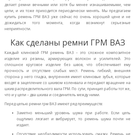
делает ремни вечными или хотя бы менее изнашиваемыми, чем
цепи, и их тоже приходится периодически менять. Мы предлагаем
купить ремень ГРМ ВАЗ уже сейчас по очень хорошей цене и не
дожидаться того момента, когда возникнут серьезные
неприятности.
Как сделаны ремни ГРМ ВАЗ
Каждый клиновой ГРМ ремень ВАЗ – это сложное композитное
изделие из резины, армирующих волокон и усилителей. Это
сплошное круговое изделие без швов, что обеспечивает ему
прочность и отсутствие слабых мест. Ремень гибкий, внешняя
сторона у него гладка, внутренняя имеет клиновые зубья, которые
входят в зацепление со шкивом коленвала и передают вращение на
шкив распределительного вала ГРМ. По сути, принцип работы тот же,
что и у цепи – два шкива и соединитель между ними.
Перед цепью ремни грм ВАЗ имеют ряд преимуществ:
Заметно меньший уровень шума при работе. Если цепь
ощутимо лязгает и вибрирует, то ремень шума почти не
издает.
Отсутствие необходимости использовать смазку. Ремень не