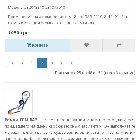
Модель: 532043810-531075010
Применение на автомобилях семейства ВАЗ-2110, 2111, 2112 и
их модификаций укомплектованных 16-ти кла..
1050 грн.
КУПИТЬ
|<
<
1
2
3
>
>|
Показано с 25 по 48 из 51 (всего 3 страниц)
Ремни ГРМ ВАЗ
– элемент конструкции инжекторного двигателя,
пришедшего на смену карбюраторным вариантам. Он выполняет те
же задачи, что и цепь, но существенно отличается от нее по многим
параметрам. К сожалению, конструктивное превосходство все же не