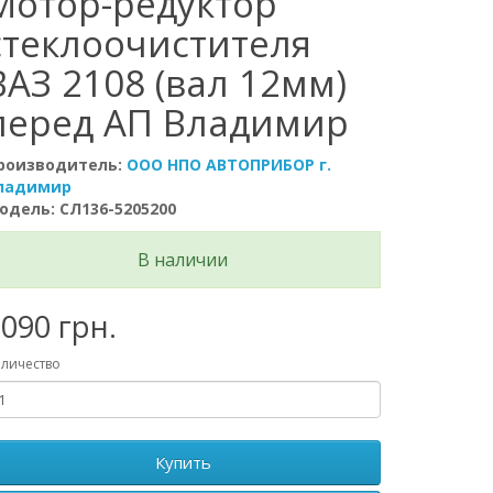
Мотор-редуктор
стеклоочистителя
ВАЗ 2108 (вал 12мм)
перед АП Владимир
роизводитель:
ООО НПО АВТОПРИБОР г.
ладимир
одель: СЛ136-5205200
В наличии
090 грн.
личество
Купить