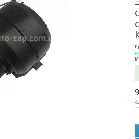
П
а
М
9
Ко