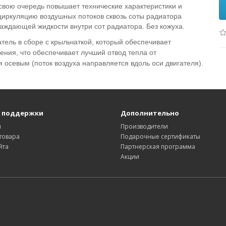
 свою очередь повышает технические характеристики и
циркуляцию воздушных потоков сквозь соты радиатора
аждающей жидкости внутри сот радиатора. Без кожуха.
тель в сборе с крыльчаткой, который обеспечивает
ения, что обеспечивает лучший отвод тепла от
осевым (поток воздуха направляется вдоль оси двигателя).
 поддержки
Дополнительно
ы
Производители
товара
Подарочные сертификаты
йта
Партнерская программа
Акции