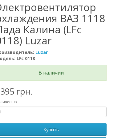
Электровентилятор
охлаждения ВАЗ 1118
Лада Калина (LFc
0118) Luzar
роизводитель:
Luzar
одель: LFc 0118
В наличии
395 грн.
личество
Купить