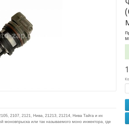
П
М
1
Ко
05, 2107, 2121, Нива, 21213, 21214, Нива Тайга и их
й моновпрыска или так называемого моно инжектора, где