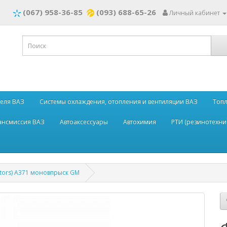
(067) 958-36-85
(093) 688-65-26
Личный кабинет
теля ВАЗ
Системы охлаждения, отопления и вентиляции ВАЗ
Топл
рансмиссия ВАЗ
Автоаксессуары
Автохимия
РТИ (резинотехни
tors) A371 моновпрыск GM