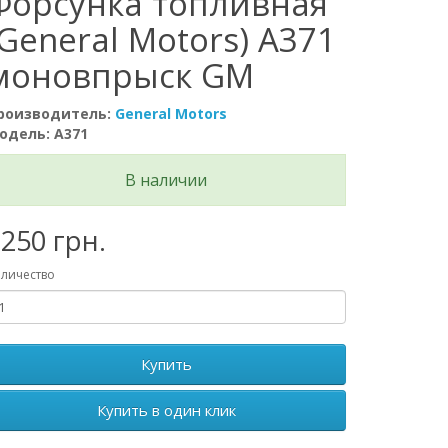
Форсунка топливная
(General Motors) A371
моновпрыск GM
роизводитель:
General Motors
одель: А371
В наличии
250 грн.
личество
Купить
Купить в один клик