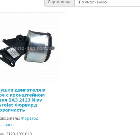
Сортировка:
ушка двигателя в
ре с кронштейном
вая ВАЗ 2123 Niav
vrolet Форвард
озапчасть
зводитель:
Форвард
запчасть
ль: 2123-1001010