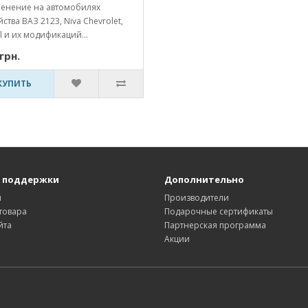
енение на автомобилях
ства ВАЗ 2123, Niva Chevrolet,
l и их модификаций...
грн.
КУПИТЬ
 поддержки
Дополнительно
ы
Производители
товара
Подарочные сертификаты
йта
Партнерская программа
Акции