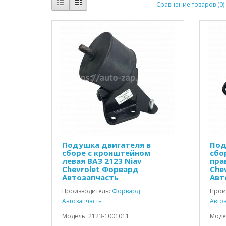
Сравнение товаров (0)
Подушка двигателя в
Под
сборе с кронштейном
сбо
левая ВАЗ 2123 Niav
пра
Chevrolet Форвард
Che
Автозапчасть
Авт
Производитель:
Форвард
Прои
Автозапчасть
Авто
Модель: 2123-1001011
Моде