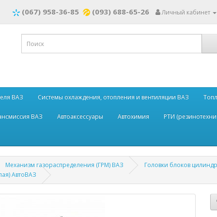
(067) 958-36-85
(093) 688-65-26
Личный кабинет
теля ВАЗ
Системы охлаждения, отопления и вентиляции ВАЗ
Топл
рансмиссия ВАЗ
Автоаксессуары
Автохимия
РТИ (резинотехни
Механизм газораспределения (ГРМ) ВАЗ
Головки блоков цилинд
лая) АвтоВАЗ