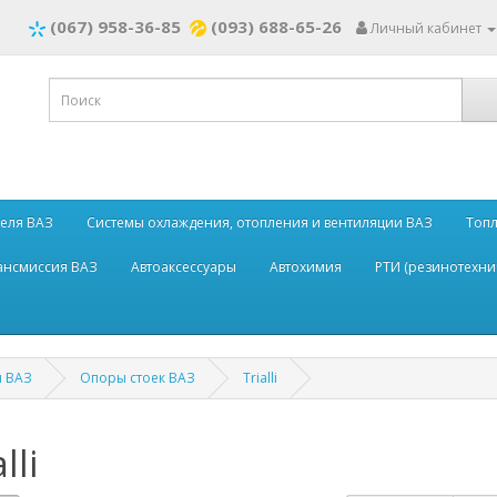
(067) 958-36-85
(093) 688-65-26
Личный кабинет
теля ВАЗ
Системы охлаждения, отопления и вентиляции ВАЗ
Топл
рансмиссия ВАЗ
Автоаксессуары
Автохимия
РТИ (резинотехни
я ВАЗ
Опоры стоек ВАЗ
Trialli
lli