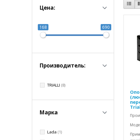
Цена:
168
690
Производитель:
TRIALLI
(8)
Опо
(лю
пер
Trial
Марка
Прои
Модел
Lada
(1)
Прим