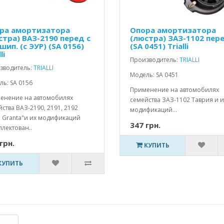
ра амортизатора
Опора амортизатора
стра) ВАЗ-2190 перед с
(люстра) ЗАЗ-1102 пере
ип. (с ЭУР) (SA 0156)
(SA 0451) Trialli
li
Производитель:
TRIALLI
зводитель:
TRIALLI
Модель: SA 0451
ь: SA 0156
Применение на автомобилях
енение на автомобилях
семейства ЗАЗ-1102 Таврия и и
ства ВАЗ-2190, 2191, 2192
модификаций...
a Granta"и их модификаций
347 грн.
лектован..
грн.
КУПИТЬ
КУПИТЬ