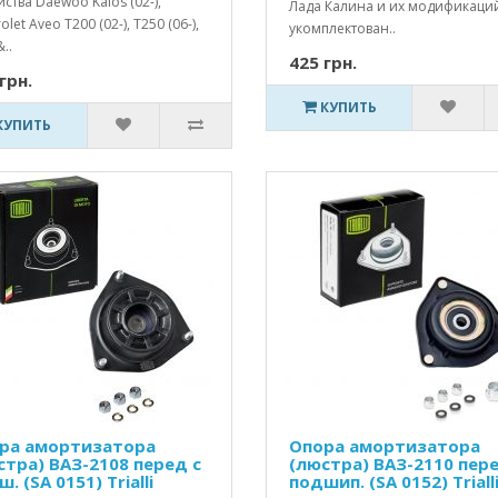
ства Daewoo Kalos (02-),
Лада Калина и их модификаци
olet Aveo T200 (02-), T250 (06-),
укомплектован..
..
425 грн.
грн.
КУПИТЬ
КУПИТЬ
ра амортизатора
Опора амортизатора
стра) ВАЗ-2108 перед с
(люстра) ВАЗ-2110 пере
. (SA 0151) Trialli
подшип. (SA 0152) Triall