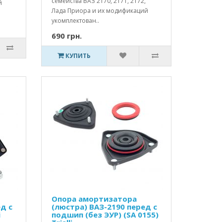
семейства ВАЗ 2170, 2171, 2172,
й
Лада Приора и их модификаций
укомплектован..
690 грн.
КУПИТЬ
Опора амортизатора
д с
(люстра) ВАЗ-2190 перед с
i
подшип (без ЭУР) (SA 0155)