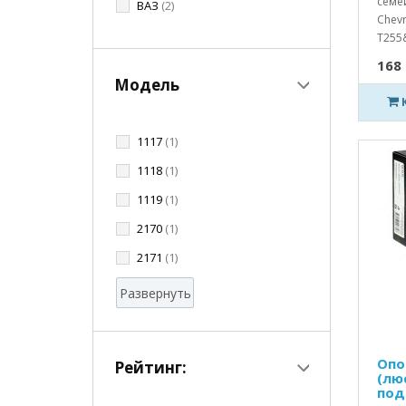
семей
ВАЗ
(2)
Chevr
T255&
168 
Модель
1117
(1)
1118
(1)
1119
(1)
2170
(1)
2171
(1)
Развернуть
Опо
Рейтинг:
(лю
подш