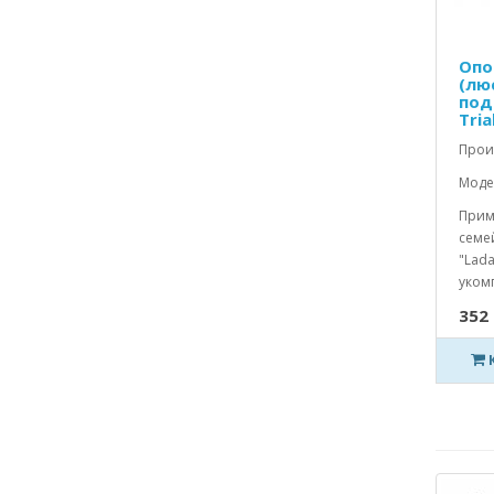
Опо
(лю
подш
Trial
Прои
Модел
Прим
семей
"Lad
укомп
352 