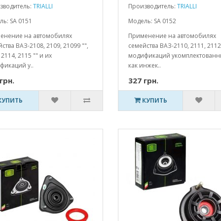
зводитель:
TRIALLI
Производитель:
TRIALLI
ь: SA 0151
Модель: SA 0152
енение на автомобилях
Применение на автомобилях
ства ВАЗ-2108, 2109, 21099 "",
семейства ВАЗ-2110, 2111, 2112
 2114, 2115 "" и их
модификаций укомплектованн
фикаций у..
как инжек..
грн.
327 грн.
КУПИТЬ
КУПИТЬ