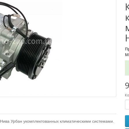
П
М
9
Ко
Нива Урбан укомплектованных климатическими системами.