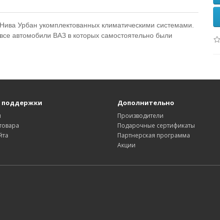
Нива Урбан укомплектованных климатическими системами.
все автомобили ВАЗ в которых самостоятельно были
 поддержки
Дополнительно
ы
Производители
товара
Подарочные сертификаты
йта
Партнерская программа
Акции