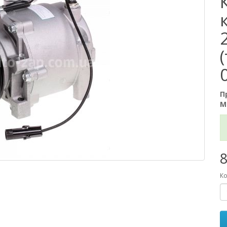
П
М
8
Ко