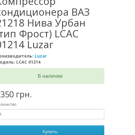
Компрессор
кондиционера ВАЗ
21218 Нива Урбан
(тип Фрост) LCAC
01214 Luzar
роизводитель:
Luzar
одель: LCAC 01214
В наличии
350 грн.
личество
Купить