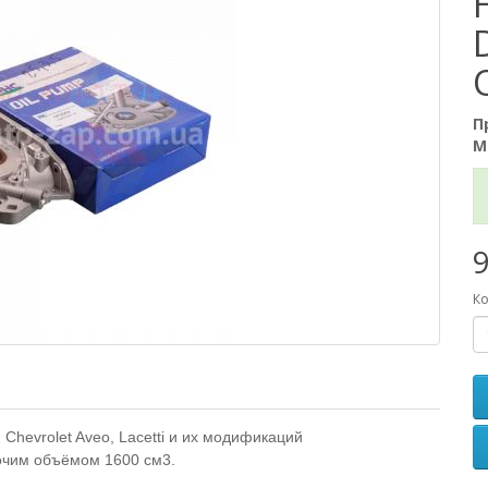
П
М
9
Ко
Chevrolet Aveo, Lacetti и их модификаций
очим объёмом 1600 см3.