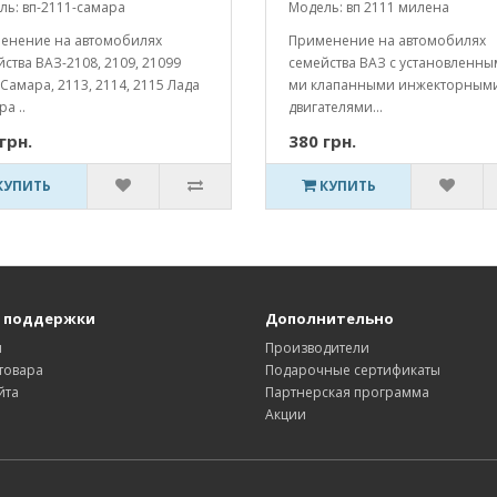
ль: вп-2111-самара
Модель: вп 2111 милена
енение на автомобилях
Применение на автомобилях
ства ВАЗ-2108, 2109, 21099
семейства ВАЗ с установленны
Самара, 2113, 2114, 2115 Лада
ми клапанными инжекторным
а ..
двигателями...
грн.
380 грн.
КУПИТЬ
КУПИТЬ
 поддержки
Дополнительно
ы
Производители
товара
Подарочные сертификаты
йта
Партнерская программа
Акции