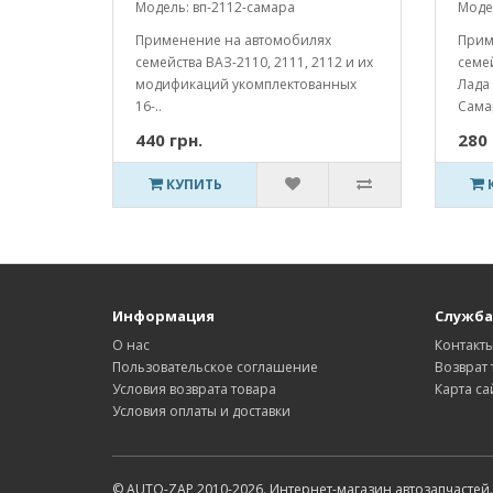
Модель: вп-2112-самара
Моде
Применение на автомобилях
Прим
семейства ВАЗ-2110, 2111, 2112 и их
семей
модификаций укомплектованных
Лада 
16-..
Самар
440 грн.
280 
КУПИТЬ
Информация
Служба
О нас
Контакт
Пользовательское соглашение
Возврат 
Условия возврата товара
Карта са
Условия оплаты и доставки
© AUTO-ZAP 2010-2026. Интернет-магазин автозапчастей.