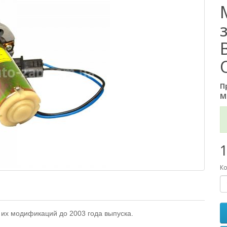
П
М
1
Ко
 их модификаций до 2003 года выпуска.