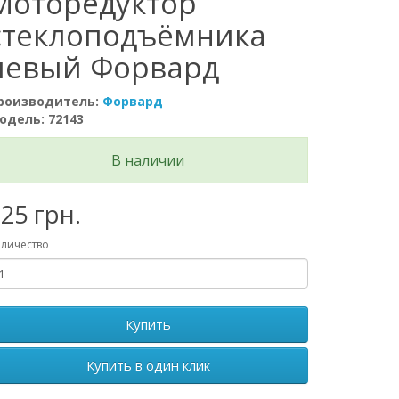
Моторедуктор
стеклоподъёмника
левый Форвард
роизводитель:
Форвард
одель: 72143
В наличии
25 грн.
личество
Купить
Купить в один клик