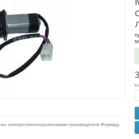
П
М
3
Ко
них электростеклоподъёмниками производителя Форвард.