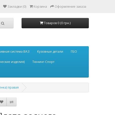
Закладки (0)
Корзина
Оформление заказа
Товаров 0 (0 грн.)
ивная система ВАЗ
Кузовные детали
ГБО
ческие изделия)
Тюнинг-Спорт
ёнка) правая