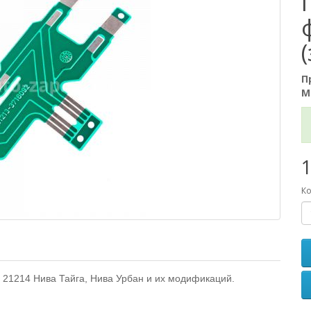
П
М
1
Ко
21214 Нива Тайга, Нива Урбан и их модификаций.