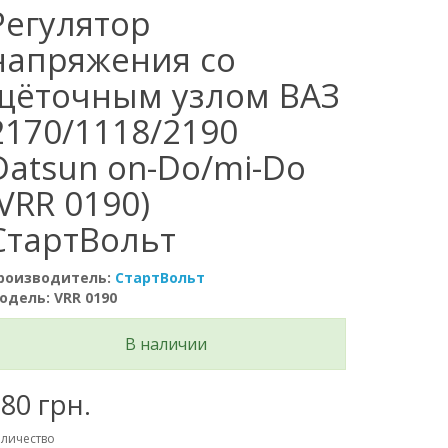
Регулятор
напряжения со
щёточным узлом ВАЗ
2170/1118/2190
Datsun on-Do/mi-Do
(VRR 0190)
СтартВольт
роизводитель:
СтартВольт
одель: VRR 0190
В наличии
80 грн.
личество