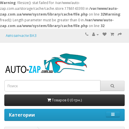
Warning
: filesize(): stat failed for /var/www/auto-
zap.com.ua/storage/cache/cache.store.1786143393 in
/var/www/auto-
zap.com.ua/www/system/library/cache/file.php
on line
32
Warning
:
fread(): Length parameter must be greater than 0 in
/var/www/auto-
zap.com.ua/www/system/library/cache/file.php
on line
32
Автозапчасти ВАЗ
Товаров 0 (0 грн.)
Категории