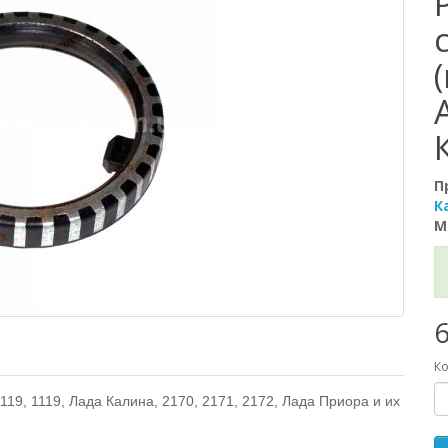
П
К
М
6
Ко
19, 1119, Лада Калина, 2170, 2171, 2172, Лада Приора и их