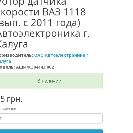
Ротор датчика
скорости ВАЗ 1118
(вып. c 2011 года)
Автоэлектроника г.
Калуга
роизводитель:
ОАО Автоэлектроника г.
алуга
одель: АШИФ.304143.002
В наличии
5 грн.
личество