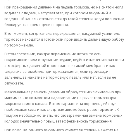
При прекращении давления на педаль тормоза, но не снятой ноги
водителя с педали, наступает этап, при котором вакуумный и
воздушный каналы открываются до такой степени, когда полностью
блокируется перемещение поршня.
В тот момент, когда каналы перекрываются, вакуумный усилитель
тормозов находится в готовности производить дальнейшую работу
по торможению.
В этом состоянии, каждое перемещение штока, то есть
надавливание или отпускание педали, ведёт к изменению разности
атмосферных давлений в пространстве самой мембраны и как
следствие автомобиль притормаживается, если происходит
дальнейшее нажатие на тормозную педаль или нет, если вы ее
отпускаете.
Максимальная разность давления образуется исключительно при
максимально возможном надавливании на рычаг тормоза для
закрытия самого канала. В этом варианте на поршень действует
наибольшая сила и как следствие автомобиль резко тормозит. К
тому же необходимо знать, что своевременная замена тормозных
колодок значительно повышает эффективность торможения.
При помощи данного вакуумного усилителя степень нажатия на