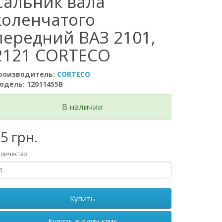
Сальник вала
коленчатого
передний ВАЗ 2101,
2121 CORTECO
роизводитель:
CORTECO
одель: 12011455B
В наличии
5 грн.
личество
Купить
Купить в один клик