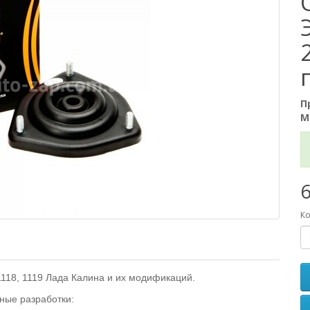
П
М
6
Ко
118, 1119 Лада Калина и их модификаций.
ные разработки: