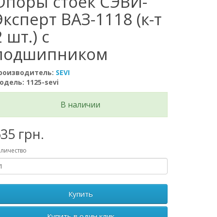
Опоры стоек СЭВИ-
Эксперт ВАЗ-1118 (к-т
2 шт.) с
подшипником
роизводитель:
SEVI
одель: 1125-sevi
В наличии
35 грн.
личество
Купить
Купить в один клик