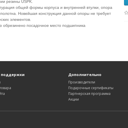
нии резины USPK.
гурация общей формы корпуса и внутренней втулки, опора
 полотна. Новейшая конструкция данной опоры не требует
ских элементов.
ью обрезинено посадочное место подшипника
 поддержки
Дополнительно
ы
Производители
товара
Подарочные сертификаты
йта
Партнерская программа
Акции