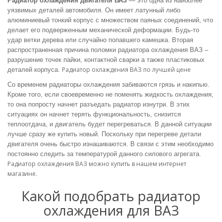
Радиатор охлаждения двигателя ВАЗ
― это одна из наиболее
уязвимых деталей автомобиля. Он имеет латунный либо
алюминиевый тонкий корпус с множеством паяных соединений, что
делает его подверженным механической деформации. Будь-то
удар ветки дерева или случайно попавшего камешка. Вторая
распространенная причина поломки
радиатора охлаждения ВАЗ –
разрушение точек пайки, контактной сварки а также пластиковых
Радиатор охлаждения ВАЗ по лучшей цене
деталей корпуса.
Со временем
радиаторы охлаждения забиваются грязь и накипью.
Кроме того, если своевременно не поменять жидкость охлаждения,
то она попросту начнет разъедать радиатор изнутри. В этих
ситуациях он начнет терять функциональность, снизится
теплоотдача, и двигатель будет перегреваться. В данной ситуации
лучше сразу же
купить
новый. Поскольку при перегреве детали
двигателя очень быстро изнашиваются. В связи с этим необходимо
постоянно следить за температурой данного силового агрегата.
Радиатор охлаждения ВАЗ можно купить в нашем интернет
магазине.
Какой подобрать радиатор
охлаждения для ВАЗ