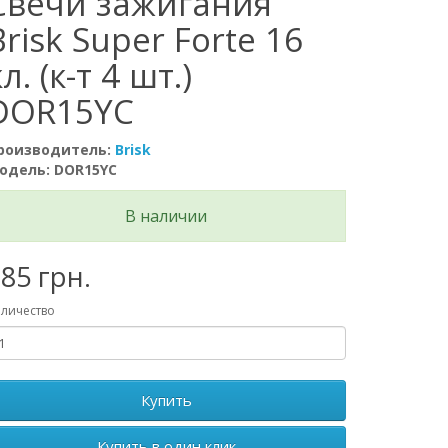
Свечи зажигания
Brisk Super Forte 16
л. (к-т 4 шт.)
DOR15YC
роизводитель:
Brisk
одель: DOR15YC
В наличии
85 грн.
личество
Купить
Купить в один клик