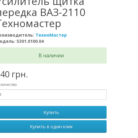
Усилитель щитка
передка ВАЗ-2110
Техномастер
роизводитель:
ТехноМастер
одель: 5301.0100.04
В наличии
40 грн.
личество
Купить
Купить в один клик