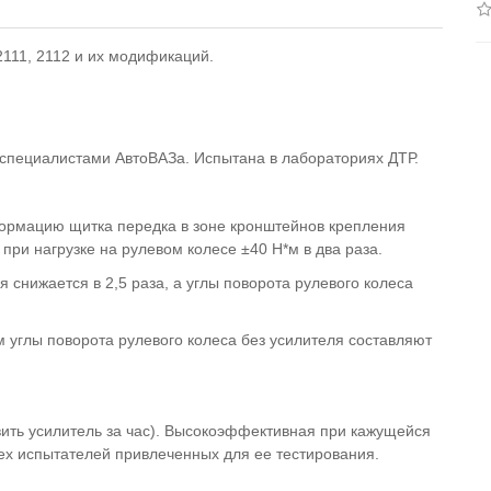
111, 2112 и их модификаций.
 специалистами АвтоВАЗа. Испытана в лабораториях ДТР.
ормацию щитка передка в зоне кронштейнов крепления
ри нагрузке на рулевом колесе ±40 Н*м в два раза.
снижается в 2,5 раза, а углы поворота рулевого колеса
м углы поворота рулевого колеса без усилителя составляют
вить усилитель за час). Высокоэффективная при кажущейся
ех испытателей привлеченных для ее тестирования.