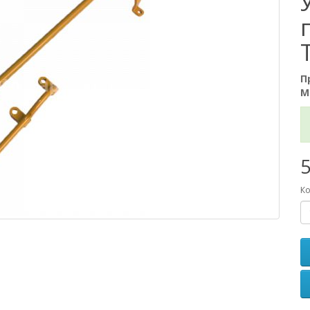
П
М
5
Ко