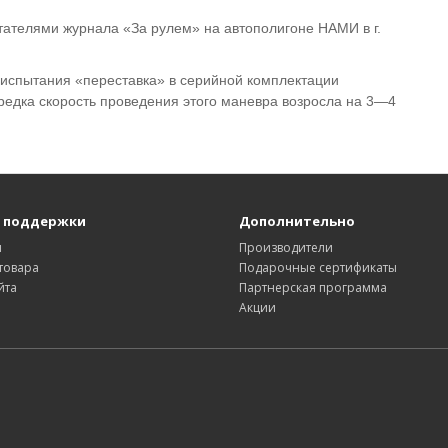
ателями журнала «За рулем» на автополигоне НАМИ в г.
испытания «переставка» в серийной комплектации
едка скорость проведения этого маневра возросла на 3—4
 поддержки
Дополнительно
ы
Производители
товара
Подарочные сертификаты
йта
Партнерская программа
Акции