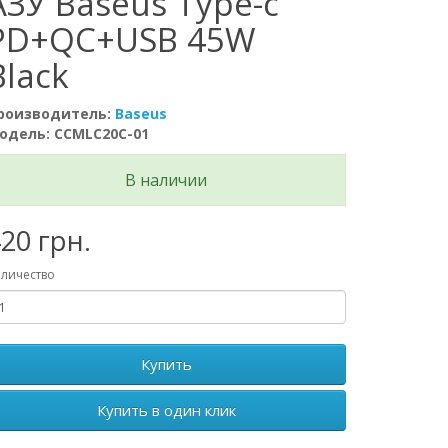
АЗУ Baseus Type-c
PD+QC+USB 45W
Black
роизводитель:
Baseus
одель: CCMLC20C-01
В наличии
20 грн.
личество
Купить
Купить в один клик