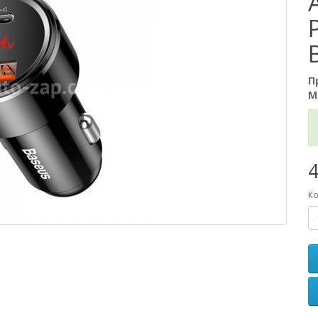
П
М
4
Ко