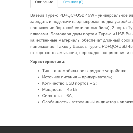
Описание
Отзывов (0)
Baseus Type-c PD+QC+USB 45W
- универсальное а
зарядить и подключить одновременно два устройс
напряжение бортовой сети автомобиля), 2 порта T
плюсами. Благодаря двум портам
Type-c и USB
Вы 
качественные материалы обеспечат длинный срок э
напряжение. Также у
Baseus Type-c PD+QC+USB 4
от короткого замыкания, перепадов напряжения и 
Характеристики:
Тип – автомобильное зарядное устройство;
Источник питания – прикуриватель;
Количество USB портов – 2;
Мощность – 45 Вт;
Сила тока – 6А;
Особенность - встроенный индикатор напряж