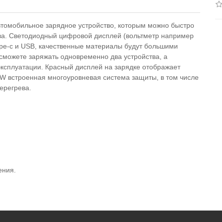
втомобильное зарядное устройство, которым можно быстро
тва. Светодиодный цифровой дисплей (вольтметр например
ype-c и USB, качественные материалы будут большими
сможете заряжать одновременно два устройства, а
ксплуатации. Красный дисплей на зарядке отображает
5W
в
строенная многоуровневая система защиты, в том числе
перегрева
.
ения.