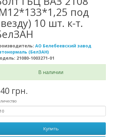
Болт ГБЦ ВАЗ 2108
(М12*133*1,25 под
звезду) 10 шт. к-т.
БелЗАН
роизводитель:
АО Белебеевский завод
втонормаль (БелЗАН)
одель: 21080-1003271-01
В наличии
40 грн.
личество
Купить