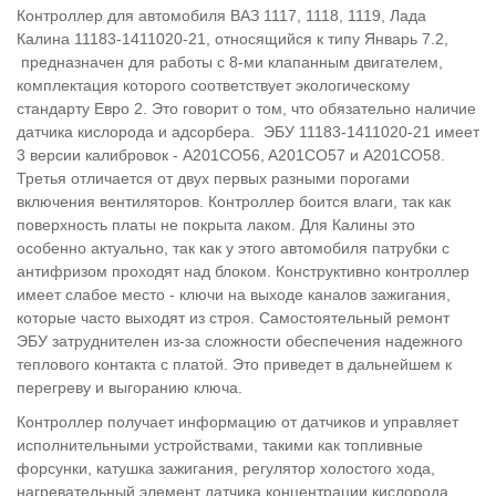
Контроллер для автомобиля ВАЗ 1117, 1118, 1119, Лада
Калина 11183-1411020-21, относящийся к типу Январь 7.2,
предназначен для работы с 8-ми клапанным двигателем,
комплектация которого соответствует экологическому
стандарту Евро 2. Это говорит о том, что обязательно наличие
датчика кислорода и адсорбера. ЭБУ 11183-1411020-21 имеет
3 версии калибровок - A201CO56, A201CO57 и A201CO58.
Третья отличается от двух первых разными порогами
включения вентиляторов. Контроллер боится влаги, так как
поверхность платы не покрыта лаком. Для Калины это
особенно актуально, так как у этого автомобиля патрубки с
антифризом проходят над блоком. Конструктивно контроллер
имеет слабое место - ключи на выходе каналов зажигания,
которые часто выходят из строя. Самостоятельный ремонт
ЭБУ затруднителен из-за сложности обеспечения надежного
теплового контакта с платой. Это приведет в дальнейшем к
перегреву и выгоранию ключа.
Контроллер получает информацию от датчиков и управляет
исполнительными устройствами, такими как топливные
форсунки, катушка зажигания, регулятор холостого хода,
нагревательный элемент датчика концентрации кислорода,