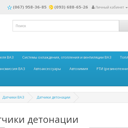
(067) 958-36-85
(093) 688-65-26
Личный кабинет
теля ВАЗ
Системы охлаждения, отопления и вентиляции ВАЗ
Топл
рансмиссия ВАЗ
Автоаксессуары
Автохимия
РТИ (резинотехни
Датчики ВАЗ
Датчики детонации
тчики детонации