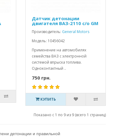
Датчик детонации
А
двигателя ВАЗ-2110 с/о GM
Производитель:
General Motors
Модель: 10456042
Применение на автомобилях
семейства ВАЗ с электронной
системой впрыска топлива.
Одноконтактный ..
750 грн.
КУПИТЬ
Показано с 1 по 9 из 9 (всего 1 страниц)
епени детонации и правильной