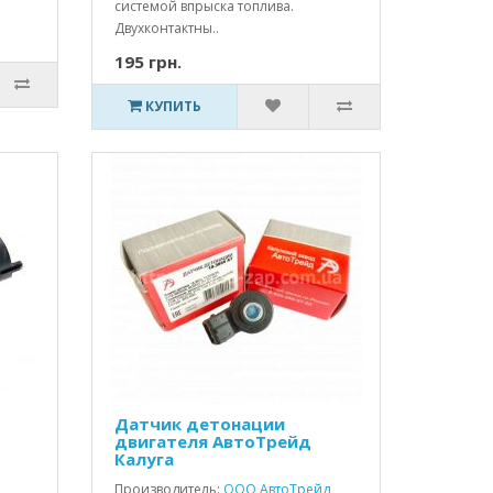
системой впрыска топлива.
Двухконтактны..
195 грн.
КУПИТЬ
Датчик детонации
двигателя АвтоТрейд
Калуга
Производитель:
ООО АвтоТрейд