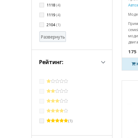
1118
(4)
Автоэ
Модел
1119
(4)
Прим
2104
(1)
семей
моди
Развернуть
двига
175 
Рейтинг:
(1)