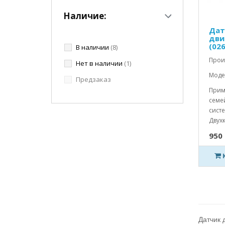
Наличие:
Дат
дви
(02
В наличии
(8)
Прои
Нет в наличии
(1)
Моде
Предзаказ
Прим
семе
сист
Двухк
950 
Датчик 