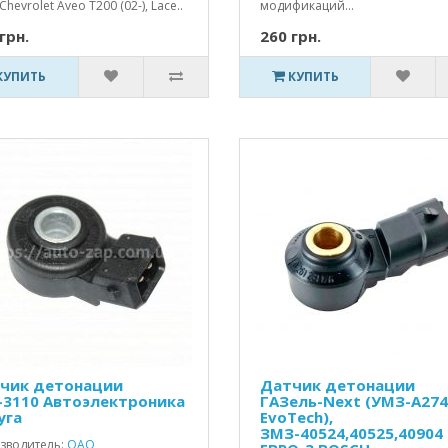
 Chevrolet Aveo T200 (02-), Lace..
модификаций...
грн.
260 грн.
КУПИТЬ
КУПИТЬ
чик детонации
Датчик детонации
-3110 Автоэлектроника
ГАЗель-Next (УМЗ-A274
уга
EvoTech),
ЗМЗ-40524,40525,40904
зводитель:
ОАО