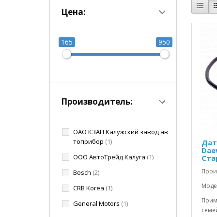
Цена:
165
950
Производитель:
ОАО КЗАП Калужский завод ав
топрибор
(1)
Дат
Dae
ООО АвтоТрейд Калуга
(1)
Ста
Прои
Bosch
(2)
Модел
CRB Korea
(1)
Прим
General Motors
(1)
семей