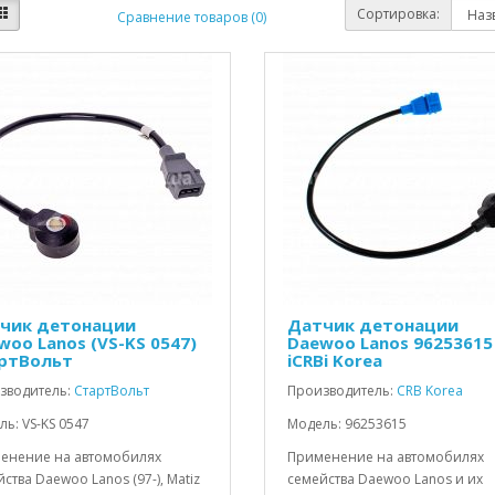
Сортировка:
Сравнение товаров (0)
чик детонации
Датчик детонации
woo Lanos (VS-KS 0547)
Daewoo Lanos 96253615
ртВольт
iCRBi Korea
зводитель:
СтартВольт
Производитель:
CRB Korea
ь: VS-KS 0547
Модель: 96253615
енение на автомобилях
Применение на автомобилях
ства Daewoo Lanos (97-), Matiz
семейства Daewoo Lanos и их