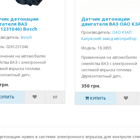
чик детонации
Датчик детонации
гателя ВАЗ
двигателя ВАЗ ОАО КЗ
61231046) Bosch
Производитель:
ОАО КЗАП
зводитель:
Bosch
Калужский завод автоприбор
ль: 0261231046
Модель: 18.3855
енение на автомобилях
Применение на автомобилях
йства ВАЗ с электронной
семейства ВАЗ с электронной
емой впрыска топлива.
системой впрыска топлива.
онтактный датч..
Двухконтактный датч..
грн.
350 грн.
КУПИТЬ
КУПИТЬ
детонации нужен в системе электронного впрыска для контроля ст