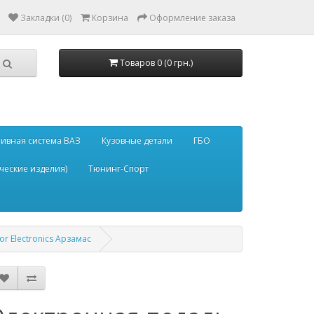
Закладки (0)
Корзина
Оформление заказа
Товаров 0 (0 грн.)
ивная система ВАЗ
Кузовные детали
ГБО
ческие изделия)
Тюнинг-Спорт
r Electronics Арзамас