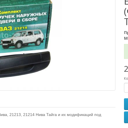
П
М
2
Ко
ива, 21213, 21214 Нива Тайга и их модификаций под