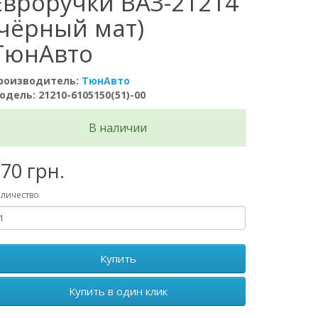
Евроручки ВАЗ-21214
(чёрный мат)
ТюнАвто
роизводитель:
ТюнАвто
одель: 21210-6105150(51)-00
В наличии
70 грн.
личество
Купить
Купить в один клик