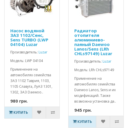
Насос водяной
Радиатор
ЗАЗ 1102/Сенс,
отопителя
Sens TURBO (LWP
алюминиево-
04104) Luzar
паяный Daewoo
Lanos/Sens (LRh
Производитель:
Luzar
CHLs97149) Luzar
Модель: LWP 04104
Производитель:
Luzar
Применение на
Модель: LRh CHLs97149
автомобилях семейства
Применение на
ЗАЗ 1102 Таврия, 1103,
автомобилях семейства
1105 Славута, ЛуАЗ 1301,
Daewoo Lanos, Sens и их
1302, ЗАЗ Daewoo..
модификаций. Также
980 грн.
возможна установка да..
945 грн.
КУПИТЬ
КУПИТЬ