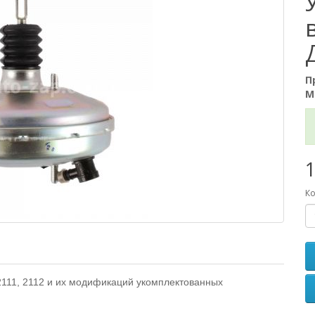
П
М
1
Ко
2111, 2112 и их модификаций укомплектованных